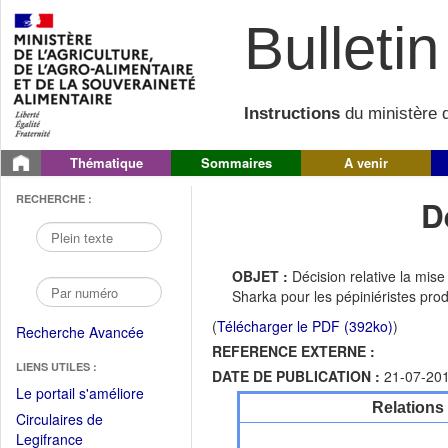
Bulletin 
Instructions
du ministère d
Thématique
Sommaires
A venir
RECHERCHE :
D
OBJET :
Décision relative la mise
Sharka pour les pépiniéristes pro
(
Télécharger le PDF (392ko)
)
Recherche Avancée
REFERENCE EXTERNE :
LIENS UTILES :
DATE DE PUBLICATION :
21-07-20
(Fichier
Le portail s'améliore
Relations
PDF
Circulaires de
ouvrir
(Ouvrir
Legifrance