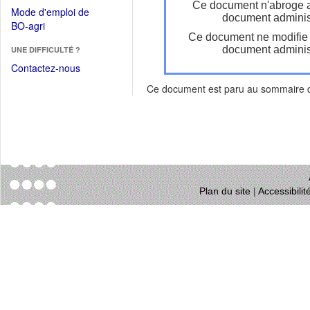
dans
Ce document n'abroge 
dans
Mode d'emploi de
une
document administ
une
(Ouvrir
BO-agri
autre
nouvelle
Ce document ne modifie
dans
fenêtre)
fenêtre)
document administ
UNE DIFFICULTÉ ?
une
nouvelle
Contactez-nous
fenêtre)
Ce document est paru au sommaire
Plan du site
|
Accessibili