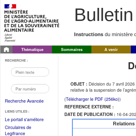
Bulletin 
Instructions
du ministère d
Thématique
Sommaires
A venir
RECHERCHE :
D
OBJET :
Décision du 7 avril 2026
relative à la suspension de l’agr
(
Télécharger le PDF (256ko)
)
Recherche Avancée
REFERENCE EXTERNE :
LIENS UTILES :
DATE DE PUBLICATION :
16-04-20
(Fichier
Le portail s'améliore
Relations
PDF
Circulaires de
ouvrir
(Ouvrir
Legifrance