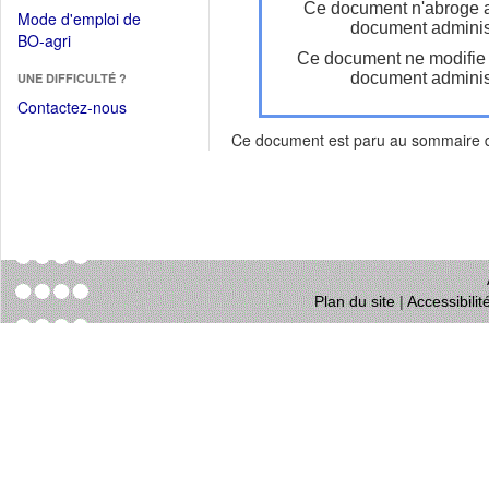
dans
Ce document n'abroge 
dans
Mode d'emploi de
une
document administ
une
(Ouvrir
BO-agri
autre
nouvelle
Ce document ne modifie
dans
fenêtre)
fenêtre)
document administ
UNE DIFFICULTÉ ?
une
nouvelle
Contactez-nous
fenêtre)
Ce document est paru au sommaire
Plan du site
|
Accessibili