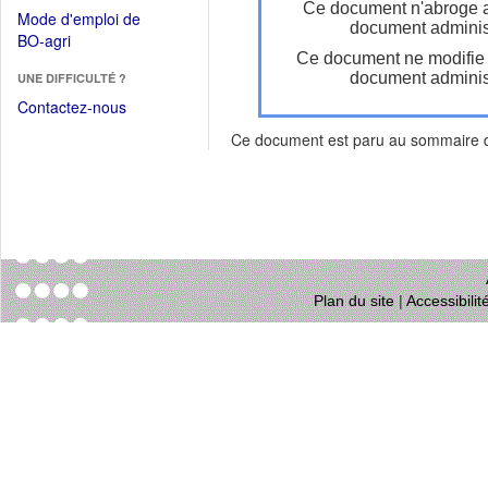
dans
Ce document n'abroge 
dans
Mode d'emploi de
une
document administ
une
(Ouvrir
BO-agri
autre
nouvelle
Ce document ne modifie
dans
fenêtre)
fenêtre)
document administ
UNE DIFFICULTÉ ?
une
nouvelle
Contactez-nous
fenêtre)
Ce document est paru au sommaire
Plan du site
|
Accessibili