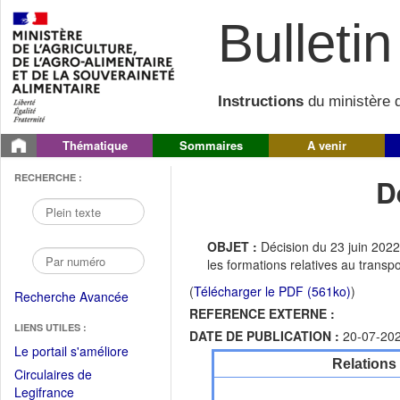
Bulletin 
Instructions
du ministère d
Thématique
Sommaires
A venir
RECHERCHE :
D
OBJET :
Décision du 23 juin 2022
les formations relatives au transp
(
Télécharger le PDF (561ko)
)
Recherche Avancée
REFERENCE EXTERNE :
LIENS UTILES :
DATE DE PUBLICATION :
20-07-20
(Fichier
Le portail s'améliore
Relations
PDF
Circulaires de
ouvrir
(Ouvrir
Legifrance