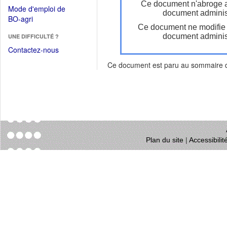
dans
Ce document n'abroge 
dans
Mode d'emploi de
une
document administ
une
(Ouvrir
BO-agri
autre
nouvelle
Ce document ne modifie
dans
fenêtre)
fenêtre)
document administ
UNE DIFFICULTÉ ?
une
nouvelle
Contactez-nous
fenêtre)
Ce document est paru au sommaire
Plan du site
|
Accessibili