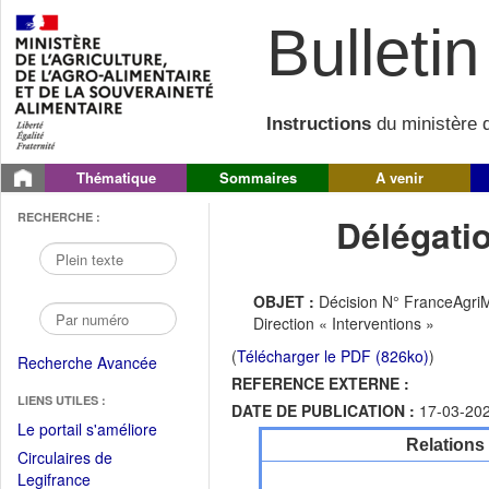
Bulletin 
Instructions
du ministère d
Thématique
Sommaires
A venir
RECHERCHE :
Délégati
OBJET :
Décision N° FranceAgriMe
Direction « Interventions »
(
Télécharger le PDF (826ko)
)
Recherche Avancée
REFERENCE EXTERNE :
LIENS UTILES :
DATE DE PUBLICATION :
17-03-20
(Fichier
Le portail s'améliore
Relations
PDF
Circulaires de
ouvrir
(Ouvrir
Legifrance