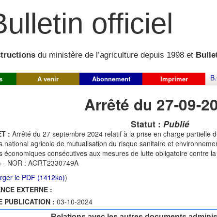
ulletin officiel
structions
du ministère de l’agriculture depuis 1998 et
Bullet
B.
s
A venir
Abonnement
Imprimer
Arrêté du 27-09-2
Statut :
Publié
T :
Arrêté du 27 septembre 2024 relatif à la prise en charge partielle 
 national agricole de mutualisation du risque sanitaire et environnemen
s économiques consécutives aux mesures de lutte obligatoire contre 
) - NOR : AGRT2330749A
rger le PDF (1412ko)
)
NCE EXTERNE :
E PUBLICATION :
03-10-2024
Relations avec les autres documents administ