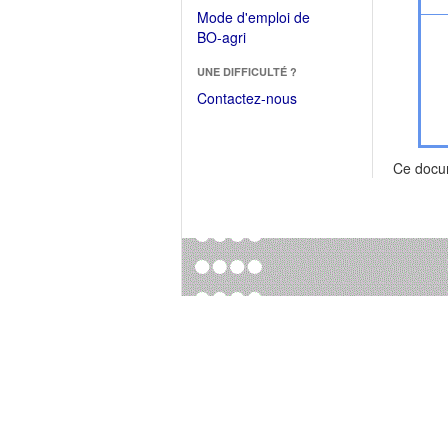
dans
dans
Mode d'emploi de
une
une
(Ouvrir
BO-agri
autre
nouvelle
dans
fenêtre)
fenêtre)
UNE DIFFICULTÉ ?
une
nouvelle
Contactez-nous
fenêtre)
Ce docu