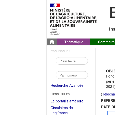
B
In
Thématique
Sommaire
RECHERCHE :
OBJE
Fonds
perte
Recherche Avancée
2021
(
Télécha
LIENS UTILES :
REFERE
(Fichier
Le portail s'améliore
PDF
DATE D
Circulaires de
ouvrir
(Ouvrir
Legifrance