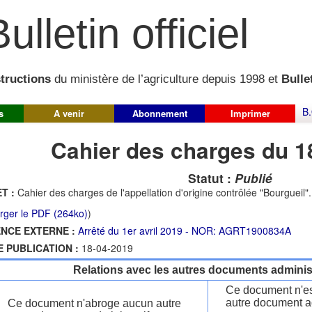
ulletin officiel
structions
du ministère de l’agriculture depuis 1998 et
Bullet
B.
s
A venir
Abonnement
Imprimer
Cahier des charges du 1
Statut :
Publié
T :
Cahier des charges de l'appellation d'origine contrôlée "Bourgueil".
rger le PDF (264ko)
)
NCE EXTERNE :
Arrêté du 1er avril 2019 - NOR: AGRT1900834A
E PUBLICATION :
18-04-2019
Relations avec les autres documents administ
Ce document n'es
autre document ad
Ce document n'abroge aucun autre