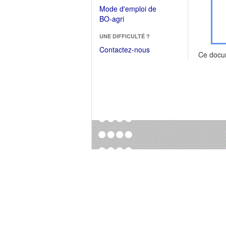
dans
dans
Mode d'emploi de
une
une
(Ouvrir
BO-agri
autre
nouvelle
dans
fenêtre)
fenêtre)
UNE DIFFICULTÉ ?
une
nouvelle
Contactez-nous
Ce docu
fenêtre)