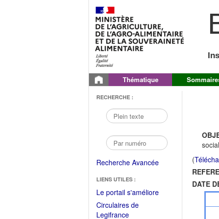
B
In
Thématique
Sommaire
RECHERCHE :
OBJE
socia
(
Télécha
Recherche Avancée
REFERE
LIENS UTILES :
DATE D
(Fichier
Le portail s'améliore
PDF
Circulaires de
ouvrir
(Ouvrir
Legifrance