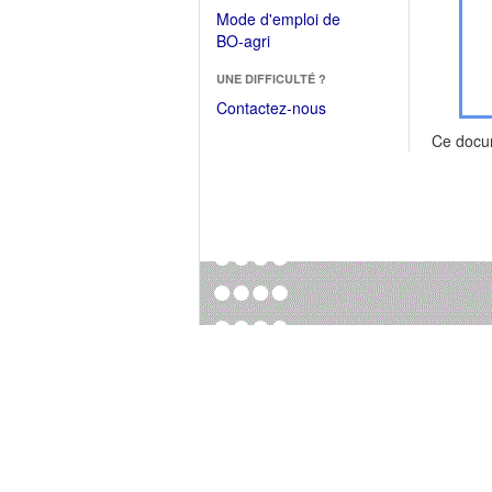
dans
dans
Mode d'emploi de
une
une
(Ouvrir
BO-agri
autre
nouvelle
dans
fenêtre)
fenêtre)
UNE DIFFICULTÉ ?
une
nouvelle
Contactez-nous
fenêtre)
Ce docu