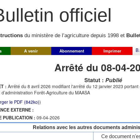
ulletin officiel
structions
du ministère de l’agriculture depuis 1998 et
Bullet
B.
s
A venir
Abonnement
Imprimer
Arrêté du 08-04-2
Statut :
Publié
T :
Arrêté du 8 avril 2026 modifiant l'arrêté du 12 janvier 2023 portan
l d’administration Forêt-Agriculture du MAASA
rger le PDF (842ko)
)
NCE EXTERNE :
E PUBLICATION :
09-04-2026
Relations avec les autres documents administ
Ce document n'es