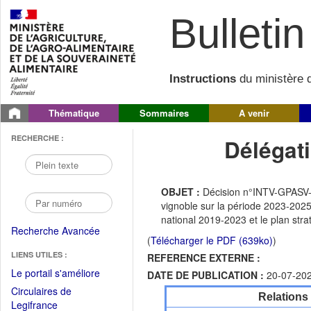
Bulletin 
Instructions
du ministère d
Thématique
Sommaires
A venir
RECHERCHE :
Délégati
OBJET :
Décision n°INTV-GPASV-20
vignoble sur la période 2023-2025
national 2019-2023 et le plan str
Recherche Avancée
(
Télécharger le PDF (639ko)
)
LIENS UTILES :
REFERENCE EXTERNE :
(Fichier
Le portail s'améliore
DATE DE PUBLICATION :
20-07-20
PDF
Circulaires de
Relations
ouvrir
(Ouvrir
Legifrance