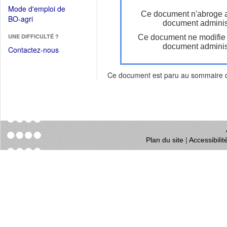
dans
dans
Mode d'emploi de
une
Ce document n'abroge 
une
(Ouvrir
BO-agri
autre
document administ
nouvelle
dans
fenêtre)
fenêtre)
UNE DIFFICULTÉ ?
Ce document ne modifie
une
document administ
nouvelle
Contactez-nous
fenêtre)
Ce document est paru au sommaire
Plan du site
|
Accessibili