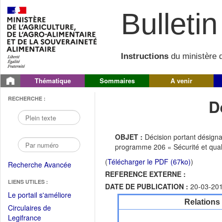
Bulletin 
Instructions
du ministère d
Thématique
Sommaires
A venir
RECHERCHE :
D
OBJET :
Décision portant désign
programme 206 « Sécurité et qualit
(
Télécharger le PDF (67ko)
)
Recherche Avancée
REFERENCE EXTERNE :
LIENS UTILES :
DATE DE PUBLICATION :
20-03-20
(Fichier
Le portail s'améliore
Relations
PDF
Circulaires de
ouvrir
(Ouvrir
Legifrance