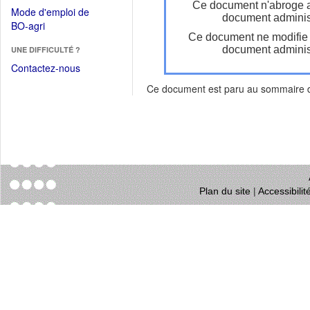
dans
Ce document n'abroge 
dans
Mode d'emploi de
une
document administ
une
(Ouvrir
BO-agri
autre
nouvelle
Ce document ne modifie
dans
fenêtre)
fenêtre)
document administ
UNE DIFFICULTÉ ?
une
nouvelle
Contactez-nous
fenêtre)
Ce document est paru au sommaire
Plan du site
|
Accessibili