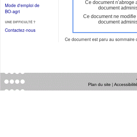
dans
Ce document n'abroge 
dans
Mode d'emploi de
une
document administ
une
(Ouvrir
BO-agri
autre
nouvelle
Ce document ne modifie
dans
fenêtre)
fenêtre)
document administ
UNE DIFFICULTÉ ?
une
nouvelle
Contactez-nous
fenêtre)
Ce document est paru au sommaire
Plan du site
|
Accessibili