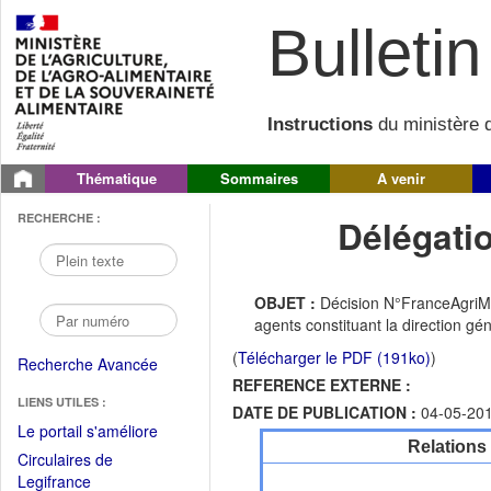
Bulletin 
Instructions
du ministère d
Thématique
Sommaires
A venir
RECHERCHE :
Délégati
OBJET :
Décision N°FranceAgriMe
agents constituant la direction g
(
Télécharger le PDF (191ko)
)
Recherche Avancée
REFERENCE EXTERNE :
LIENS UTILES :
DATE DE PUBLICATION :
04-05-20
(Fichier
Le portail s'améliore
Relations
PDF
Circulaires de
ouvrir
(Ouvrir
Legifrance