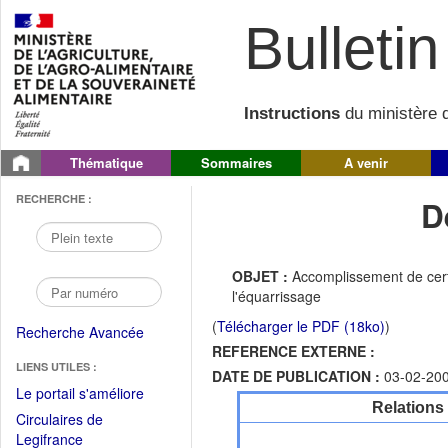
Bulletin 
Instructions
du ministère d
Thématique
Sommaires
A venir
RECHERCHE :
D
OBJET :
Accomplissement de certa
l'équarrissage
(
Télécharger le PDF (18ko)
)
Recherche Avancée
REFERENCE EXTERNE :
LIENS UTILES :
DATE DE PUBLICATION :
03-02-20
(Fichier
Le portail s'améliore
Relations
PDF
Circulaires de
ouvrir
(Ouvrir
Legifrance