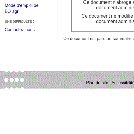
dans
Ce document n'abroge 
dans
Mode d'emploi de
une
document administ
une
(Ouvrir
BO-agri
autre
nouvelle
Ce document ne modifie
dans
fenêtre)
fenêtre)
document administ
UNE DIFFICULTÉ ?
une
nouvelle
Contactez-nous
fenêtre)
Ce document est paru au sommaire
Plan du site
|
Accessibili