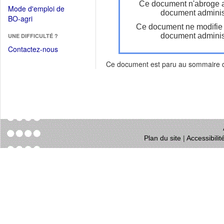
dans
Ce document n'abroge 
dans
Mode d'emploi de
une
document administ
une
(Ouvrir
BO-agri
autre
nouvelle
Ce document ne modifie
dans
fenêtre)
fenêtre)
document administ
UNE DIFFICULTÉ ?
une
nouvelle
Contactez-nous
fenêtre)
Ce document est paru au sommaire
Plan du site
|
Accessibili