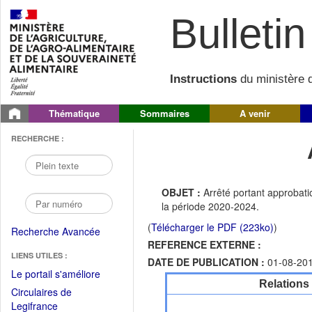
Bulletin 
Instructions
du ministère d
Thématique
Sommaires
A venir
RECHERCHE :
OBJET :
Arrêté portant approba
la période 2020-2024.
(
Télécharger le PDF (223ko)
)
Recherche Avancée
REFERENCE EXTERNE :
LIENS UTILES :
DATE DE PUBLICATION :
01-08-20
(Fichier
Le portail s'améliore
Relations
PDF
Circulaires de
ouvrir
(Ouvrir
Legifrance