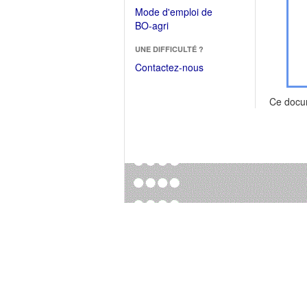
dans
dans
Mode d'emploi de
une
une
(Ouvrir
BO-agri
autre
nouvelle
dans
fenêtre)
fenêtre)
UNE DIFFICULTÉ ?
une
nouvelle
Contactez-nous
fenêtre)
Ce docu