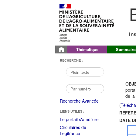
B
In
Thématique
Sommaire
RECHERCHE :
OBJE
porta
de la
Recherche Avancée
(
Télécha
LIENS UTILES :
REFERE
(Fichier
Le portail s'améliore
DATE D
PDF
Circulaires de
ouvrir
(Ouvrir
Legifrance