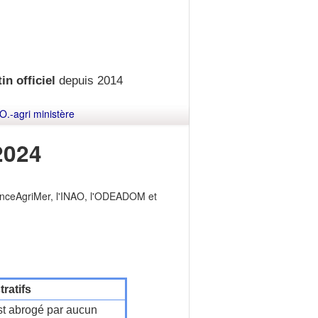
in officiel
depuis 2014
O.-agri ministère
2024
anceAgriMer, l'INAO, l'ODEADOM et
ratifs
t abrogé par aucun