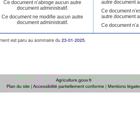
autre document ad
Ce document n'abroge aucun autre
document administratif.
Ce document n'es
autre document ad
Ce document ne modifie aucun autre
document administratif.
Ce document n'a j
ment est paru au sommaire du
23-01-2025
.
Agriculture.gouv.fr
Plan du site
|
Accessibilité partiellement conforme
|
Mentions légale