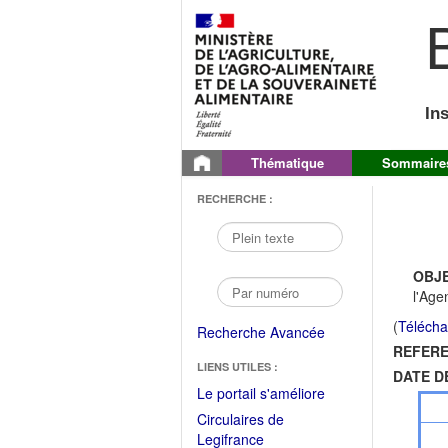
B
In
Thématique
Sommaire
RECHERCHE :
OBJE
l'Age
(
Télécha
Recherche Avancée
REFERE
LIENS UTILES :
DATE D
(Fichier
Le portail s'améliore
PDF
Circulaires de
ouvrir
(Ouvrir
Legifrance