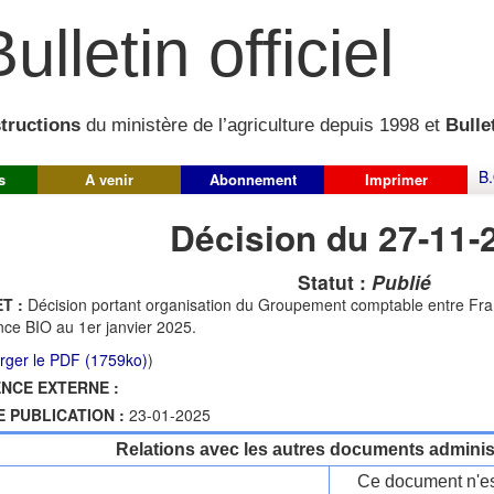
ulletin officiel
structions
du ministère de l’agriculture depuis 1998 et
Bullet
B.
s
A venir
Abonnement
Imprimer
Décision du 27-11-
Statut :
Publié
T :
Décision portant organisation du Groupement comptable entre Fr
nce BIO au 1er janvier 2025.
rger le PDF (1759ko)
)
NCE EXTERNE :
E PUBLICATION :
23-01-2025
Relations avec les autres documents administ
Ce document n'es