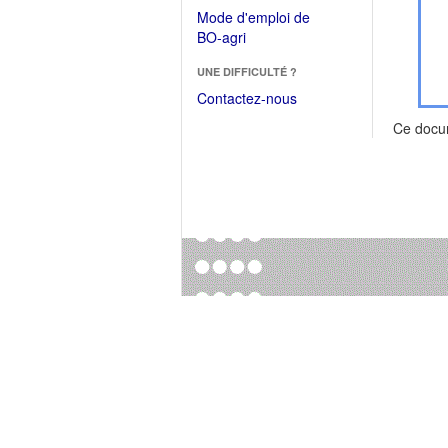
dans
dans
Mode d'emploi de
une
une
(Ouvrir
BO-agri
autre
nouvelle
dans
fenêtre)
fenêtre)
UNE DIFFICULTÉ ?
une
nouvelle
Contactez-nous
fenêtre)
Ce docu