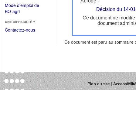
dans
Abroge :
dans
Mode d'emploi de
une
une
Décision du 14-0
(Ouvrir
BO-agri
autre
nouvelle
dans
Ce document ne modifie
fenêtre)
fenêtre)
UNE DIFFICULTÉ ?
une
document administ
nouvelle
Contactez-nous
fenêtre)
Ce document est paru au sommaire
Plan du site
|
Accessibili