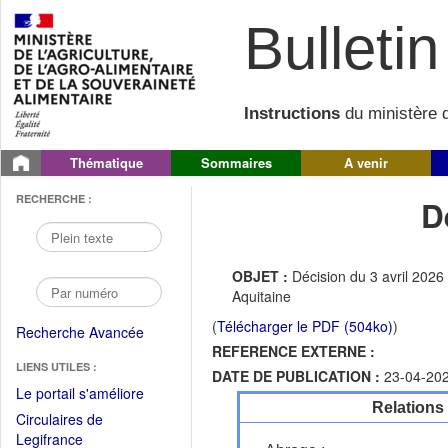
Bulletin 
Instructions
du ministère d
Thématique
Sommaires
A venir
RECHERCHE :
D
OBJET :
Décision du 3 avril 2026
Aquitaine
(
Télécharger le PDF (504ko)
)
Recherche Avancée
REFERENCE EXTERNE :
LIENS UTILES :
DATE DE PUBLICATION :
23-04-20
(Fichier
Le portail s'améliore
Relations
PDF
Circulaires de
ouvrir
(Ouvrir
Legifrance