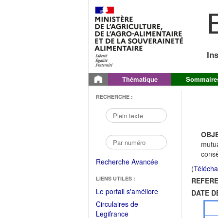
B
In
Thématique
Sommaire
RECHERCHE :
OBJE
mutua
consé
Recherche Avancée
(
Télécha
LIENS UTILES :
REFERE
(Fichier
Le portail s'améliore
DATE D
PDF
Circulaires de
ouvrir
(Ouvrir
Legifrance