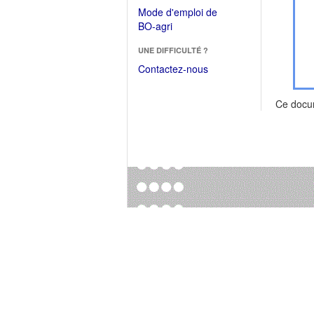
dans
dans
Mode d'emploi de
une
une
(Ouvrir
BO-agri
autre
nouvelle
dans
fenêtre)
fenêtre)
UNE DIFFICULTÉ ?
une
nouvelle
Contactez-nous
fenêtre)
Ce docu