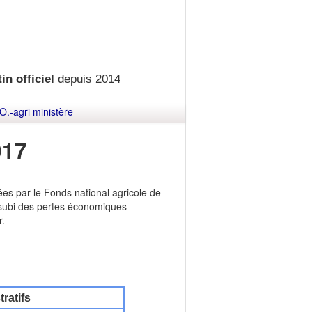
in officiel
depuis 2014
O.-agri ministère
017
sées par le Fonds national agricole de
t subi des pertes économiques
r.
ratifs