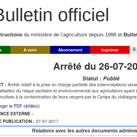
ulletin officiel
structions
du ministère de l’agriculture depuis 1998 et
Bullet
B.
s
A venir
Abonnement
Imprimer
Arrêté du 26-07-2
Statut :
Publié
T :
Arrêté relatif à la prise en charge partielle des indemnisations ver
lisation du risque sanitaire et environnemental aux agriculteurs ayan
cutives à la contamination de leurs vergers par le Cynips du châtaigne
rger le PDF (409ko)
)
NCE EXTERNE :
E PUBLICATION :
27-07-2017
Relations avec les autres documents administ