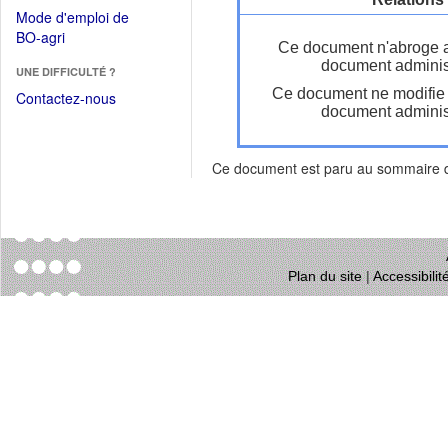
dans
dans
Mode d'emploi de
une
une
(Ouvrir
BO-agri
autre
Ce document n'abroge 
nouvelle
dans
fenêtre)
document administ
fenêtre)
UNE DIFFICULTÉ ?
une
Ce document ne modifie
nouvelle
Contactez-nous
document administ
fenêtre)
Ce document est paru au sommaire
Plan du site
|
Accessibili