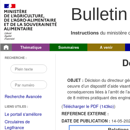
Bulletin 
Instructions
du ministère d
Thématique
Sommaires
A venir
RECHERCHE :
D
OBJET :
Décision du directeur g
oeuvre d’un dispositif d’aide vis
conséquences liées à l’arrêt de l’
Recherche Avancée
de 8 mètres pratiquant des engin
(
Télécharger le PDF (143ko)
)
LIENS UTILES :
REFERENCE EXTERNE :
(Fichier
Le portail s'améliore
PDF
DATE DE PUBLICATION :
14-05-20
Circulaires de
ouvrir
(Ouvrir
Legifrance
Relations