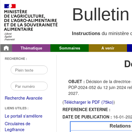
Bulletin 
Instructions
du ministère d
Thématique
Sommaires
A venir
RECHERCHE :
D
OBJET :
Décision de la directri
POP-2024-052 du 12 juin 2024 rel
2027.
Recherche Avancée
(
Télécharger le PDF (75ko)
)
LIENS UTILES :
REFERENCE EXTERNE :
(Fichier
Le portail s'améliore
DATE DE PUBLICATION :
16-01-20
PDF
Circulaires de
Relations
ouvrir
(Ouvrir
Legifrance