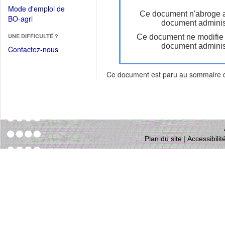
dans
dans
Mode d'emploi de
une
Ce document n'abroge 
une
(Ouvrir
BO-agri
autre
document administ
nouvelle
dans
fenêtre)
fenêtre)
UNE DIFFICULTÉ ?
Ce document ne modifie
une
document administ
nouvelle
Contactez-nous
fenêtre)
Ce document est paru au sommaire
Plan du site
|
Accessibili