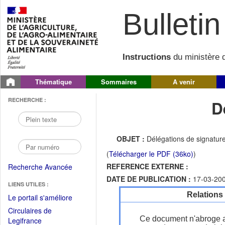
Bulletin 
Instructions
du ministère d
Thématique
Sommaires
A venir
RECHERCHE :
D
OBJET :
Délégations de signatur
(
Télécharger le PDF (36ko)
)
REFERENCE EXTERNE :
Recherche Avancée
DATE DE PUBLICATION :
17-03-20
LIENS UTILES :
Relations
(Fichier
Le portail s'améliore
PDF
Circulaires de
ouvrir
Ce document n'abroge 
(Ouvrir
Legifrance