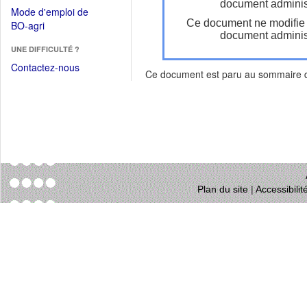
dans
document administ
dans
Mode d'emploi de
une
une
Ce document ne modifie
(Ouvrir
BO-agri
autre
nouvelle
document administ
dans
fenêtre)
fenêtre)
UNE DIFFICULTÉ ?
une
nouvelle
Contactez-nous
Ce document est paru au sommaire
fenêtre)
Plan du site
|
Accessibili