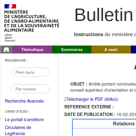
Bulletin 
Instructions
du ministère d
Thématique
Sommaires
A venir
RECHERCHE :
OBJET :
Arrêté portant nominatio
conseil supérieur d'orientation et
(
Télécharger le PDF (60ko)
)
Recherche Avancée
REFERENCE EXTERNE :
LIENS UTILES :
DATE DE PUBLICATION :
10-02-20
(Fichier
Le portail s'améliore
Relations
PDF
Circulaires de
ouvrir
(Ouvrir
Legifrance