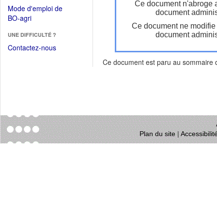
dans
Ce document n'abroge 
dans
Mode d'emploi de
une
document administ
une
(Ouvrir
BO-agri
autre
nouvelle
Ce document ne modifie
dans
fenêtre)
fenêtre)
document administ
UNE DIFFICULTÉ ?
une
nouvelle
Contactez-nous
fenêtre)
Ce document est paru au sommaire
Plan du site
|
Accessibili