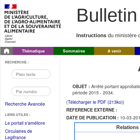
Bulletin 
Instructions
du ministère d
Thématique
Sommaires
A venir
RECHERCHE :
OBJET :
Arrêté portant approba
période 2015 - 2034.
(
Télécharger le PDF (213ko)
)
Recherche Avancée
REFERENCE EXTERNE :
LIENS UTILES :
DATE DE PUBLICATION :
10-03-20
(Fichier
Le portail s'améliore
Relations
PDF
Circulaires de
ouvrir
(Ouvrir
Legifrance