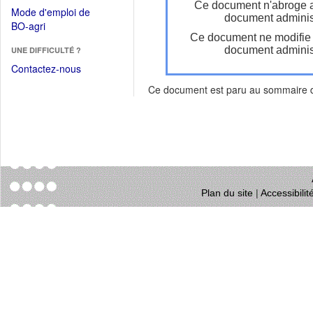
dans
Ce document n'abroge 
dans
Mode d'emploi de
une
document administ
une
(Ouvrir
BO-agri
autre
nouvelle
Ce document ne modifie
dans
fenêtre)
fenêtre)
document administ
UNE DIFFICULTÉ ?
une
nouvelle
Contactez-nous
fenêtre)
Ce document est paru au sommaire
Plan du site
|
Accessibili