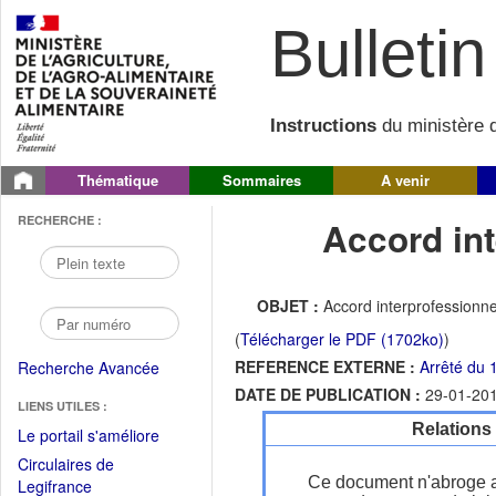
Bulletin 
Instructions
du ministère d
Thématique
Sommaires
A venir
RECHERCHE :
Accord int
OBJET :
Accord interprofessionne
(
Télécharger le PDF (1702ko)
)
REFERENCE EXTERNE :
Arrêté du 
Recherche Avancée
DATE DE PUBLICATION :
29-01-20
LIENS UTILES :
Relations
(Fichier
Le portail s'améliore
PDF
Circulaires de
ouvrir
Ce document n'abroge 
(Ouvrir
Legifrance