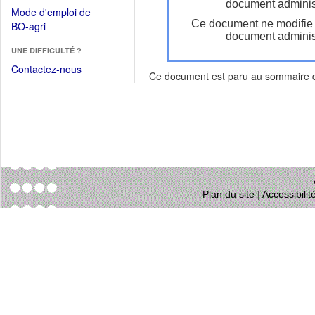
dans
document administ
dans
Mode d'emploi de
une
une
Ce document ne modifie
(Ouvrir
BO-agri
autre
nouvelle
document administ
dans
fenêtre)
fenêtre)
UNE DIFFICULTÉ ?
une
nouvelle
Contactez-nous
Ce document est paru au sommaire
fenêtre)
Plan du site
|
Accessibili