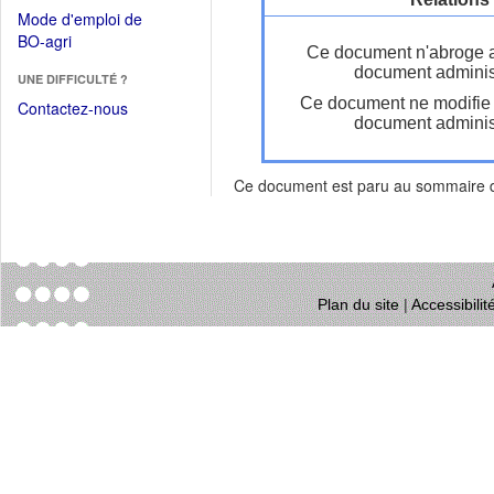
dans
dans
Mode d'emploi de
une
une
(Ouvrir
BO-agri
autre
Ce document n'abroge 
nouvelle
dans
fenêtre)
document administ
fenêtre)
UNE DIFFICULTÉ ?
une
Ce document ne modifie
nouvelle
Contactez-nous
document administ
fenêtre)
Ce document est paru au sommaire
Plan du site
|
Accessibili