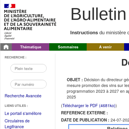
Bulletin 
Instructions
du ministère d
Thématique
Sommaires
A venir
RECHERCHE :
D
OBJET :
Décision du directeur g
mesure promotion des vins sur les 
programmation 2023 à 2027 en appl
Recherche Avancée
2025
(
Télécharger le PDF (4681ko)
)
LIENS UTILES :
REFERENCE EXTERNE :
(Fichier
Le portail s'améliore
PDF
DATE DE PUBLICATION :
24-07-20
Circulaires de
ouvrir
(Ouvrir
Legifrance
Relations