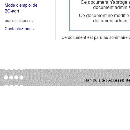
dans
Ce document n'abroge 
dans
Mode d'emploi de
une
document administ
une
(Ouvrir
BO-agri
autre
nouvelle
Ce document ne modifie
dans
fenêtre)
fenêtre)
document administ
UNE DIFFICULTÉ ?
une
nouvelle
Contactez-nous
fenêtre)
Ce document est paru au sommaire
Plan du site
|
Accessibili