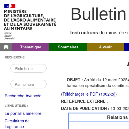
Bulletin 
Instructions
du ministère d
Thématique
Sommaires
A venir
RECHERCHE :
OBJET :
Arrêté du 12 mars 20254 
formation spécialisée du comité soc
(
Télécharger le PDF (1002ko)
)
Recherche Avancée
REFERENCE EXTERNE :
LIENS UTILES :
DATE DE PUBLICATION :
13-03-20
(Fichier
Le portail s'améliore
Relations
PDF
Circulaires de
ouvrir
(Ouvrir
Legifrance