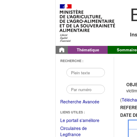
B
In
Thématique
Sommaire
RECHERCHE :
OBJE
victi
(
Télécha
Recherche Avancée
REFERE
LIENS UTILES :
DATE D
(Fichier
Le portail s'améliore
PDF
Circulaires de
ouvrir
(Ouvrir
Legifrance