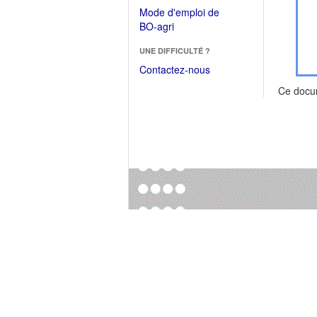
dans
dans
Mode d'emploi de
une
une
(Ouvrir
BO-agri
autre
nouvelle
dans
fenêtre)
fenêtre)
UNE DIFFICULTÉ ?
une
nouvelle
Contactez-nous
fenêtre)
Ce docu