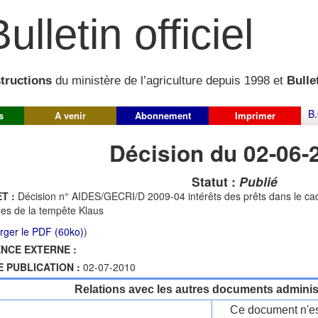
ulletin officiel
structions
du ministère de l’agriculture depuis 1998 et
Bullet
B.
s
A venir
Abonnement
Imprimer
Décision du 02-06-
Statut :
Publié
T :
Décision n° AIDES/GECRI/D 2009-04 intérêts des prêts dans le cad
mes de la tempête Klaus
rger le PDF (60ko)
)
NCE EXTERNE :
E PUBLICATION :
02-07-2010
Relations avec les autres documents administ
Ce document n'es