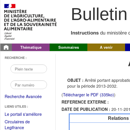
Bulletin 
Instructions
du ministère d
Thématique
Sommaires
A venir
RECHERCHE :
OBJET :
Arrêté portant approba
pour la période 2013-2032.
(
Télécharger le PDF (335ko)
)
Recherche Avancée
REFERENCE EXTERNE :
LIENS UTILES :
DATE DE PUBLICATION :
20-11-20
(Fichier
Le portail s'améliore
Relations
PDF
Circulaires de
ouvrir
(Ouvrir
Legifrance