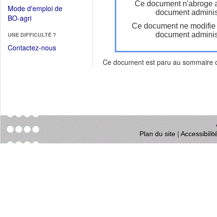
dans
Ce document n'abroge 
dans
Mode d'emploi de
une
document administ
une
(Ouvrir
BO-agri
autre
nouvelle
Ce document ne modifie
dans
fenêtre)
fenêtre)
document administ
UNE DIFFICULTÉ ?
une
nouvelle
Contactez-nous
fenêtre)
Ce document est paru au sommaire
Plan du site
|
Accessibili