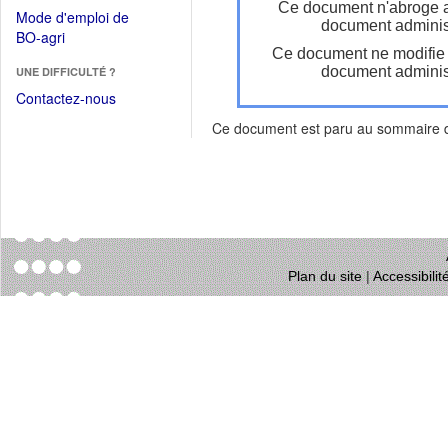
dans
Ce document n'abroge 
dans
Mode d'emploi de
une
document administ
une
(Ouvrir
BO-agri
autre
nouvelle
Ce document ne modifie
dans
fenêtre)
fenêtre)
document administ
UNE DIFFICULTÉ ?
une
nouvelle
Contactez-nous
fenêtre)
Ce document est paru au sommaire
Plan du site
|
Accessibili