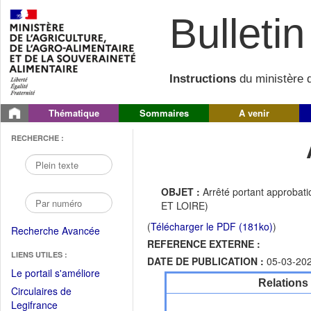
Bulletin 
Instructions
du ministère d
Thématique
Sommaires
A venir
RECHERCHE :
OBJET :
Arrêté portant approba
ET LOIRE)
(
Télécharger le PDF (181ko)
)
Recherche Avancée
REFERENCE EXTERNE :
LIENS UTILES :
DATE DE PUBLICATION :
05-03-20
(Fichier
Le portail s'améliore
Relations
PDF
Circulaires de
ouvrir
(Ouvrir
Legifrance