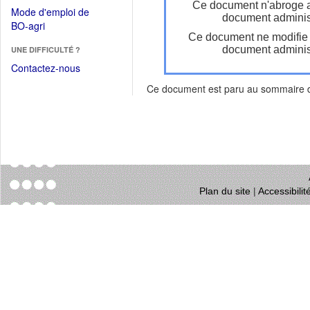
dans
Ce document n'abroge 
dans
Mode d'emploi de
une
document administ
une
(Ouvrir
BO-agri
autre
nouvelle
Ce document ne modifie
dans
fenêtre)
fenêtre)
document administ
UNE DIFFICULTÉ ?
une
nouvelle
Contactez-nous
fenêtre)
Ce document est paru au sommaire
Plan du site
|
Accessibili