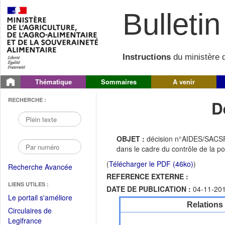
Bulletin 
Instructions
du ministère d
Thématique
Sommaires
A venir
RECHERCHE :
D
OBJET :
décision n°AIDES/SACSPE-
dans le cadre du contrôle de la p
(
Télécharger le PDF (46ko)
)
Recherche Avancée
REFERENCE EXTERNE :
LIENS UTILES :
DATE DE PUBLICATION :
04-11-20
(Fichier
Le portail s'améliore
Relations
PDF
Circulaires de
ouvrir
(Ouvrir
Legifrance