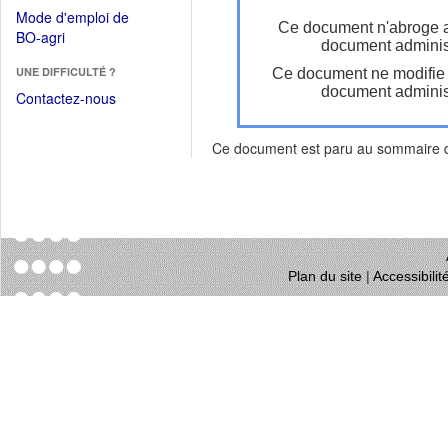
dans
dans
Mode d'emploi de
une
Ce document n'abroge 
une
(Ouvrir
BO-agri
autre
document administ
nouvelle
dans
fenêtre)
fenêtre)
UNE DIFFICULTÉ ?
Ce document ne modifie
une
document administ
nouvelle
Contactez-nous
fenêtre)
Ce document est paru au sommaire
Plan du site
|
Accessibili