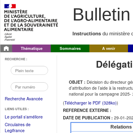
Bulletin 
Instructions
du ministère d
Thématique
Sommaires
A venir
RECHERCHE :
Délégati
OBJET :
Décision du directeur g
d’attribution de l’aide à la restru
national pour la campagne 2025-
Recherche Avancée
(
Télécharger le PDF (328ko)
)
LIENS UTILES :
REFERENCE EXTERNE :
(Fichier
Le portail s'améliore
DATE DE PUBLICATION :
29-01-20
PDF
Circulaires de
Relations
ouvrir
(Ouvrir
Legifrance