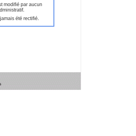
t modifié par aucun
ministratif.
amais été rectifié.
s