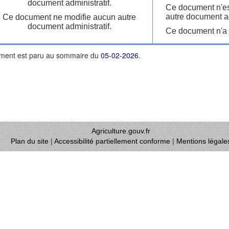
document administratif.
Ce document n'es
autre document ad
Ce document ne modifie aucun autre
document administratif.
Ce document n'a j
ment est paru au sommaire du
05-02-2026
.
Agriculture.gouv.fr
Plan du site
|
Accessibilité partiellement conforme
|
Mentions légale