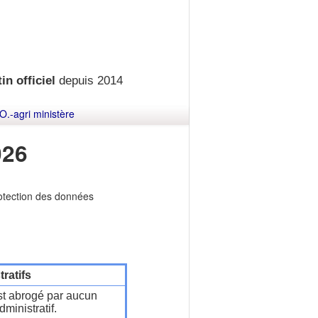
in officiel
depuis 2014
O.-agri ministère
026
rotection des données
ratifs
t abrogé par aucun
ministratif.