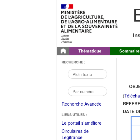
B
In
Thématique
Sommaire
RECHERCHE :
OBJE
(
Télécha
REFERE
Recherche Avancée
DATE D
LIENS UTILES :
(Fichier
Le portail s'améliore
PDF
Circulaires de
ouvrir
(Ouvrir
Legifrance