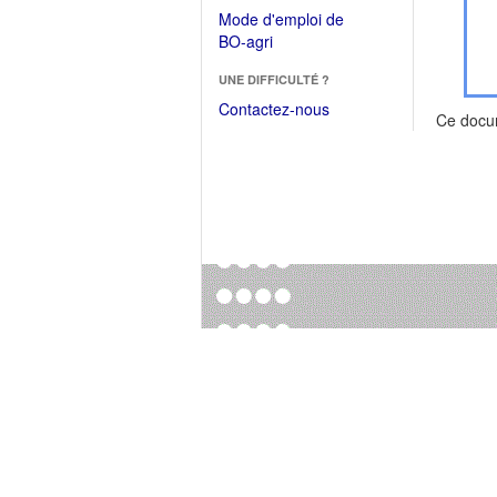
dans
dans
Mode d'emploi de
une
une
(Ouvrir
BO-agri
autre
nouvelle
dans
fenêtre)
fenêtre)
UNE DIFFICULTÉ ?
une
nouvelle
Contactez-nous
Ce docu
fenêtre)