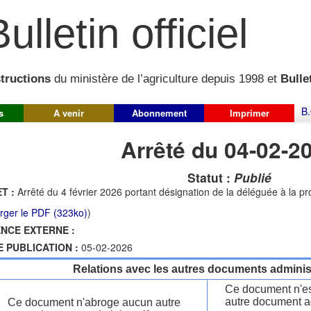
ulletin officiel
structions
du ministère de l’agriculture depuis 1998 et
Bullet
B.
s
A venir
Abonnement
Imprimer
Arrêté du 04-02-2
Statut :
Publié
T :
Arrêté du 4 février 2026 portant désignation de la déléguée à la p
rger le PDF (323ko)
)
NCE EXTERNE :
E PUBLICATION :
05-02-2026
Relations avec les autres documents administ
Ce document n'es
autre document ad
Ce document n'abroge aucun autre