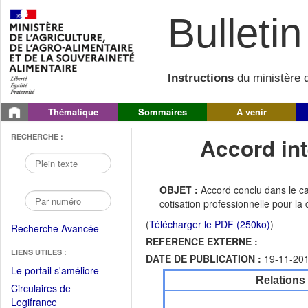
Bulletin 
Instructions
du ministère d
Thématique
Sommaires
A venir
RECHERCHE :
Accord int
OBJET :
Accord conclu dans le ca
cotisation professionnelle pour l
(
Télécharger le PDF (250ko)
)
Recherche Avancée
REFERENCE EXTERNE :
LIENS UTILES :
DATE DE PUBLICATION :
19-11-20
(Fichier
Le portail s'améliore
Relations
PDF
Circulaires de
ouvrir
(Ouvrir
Legifrance