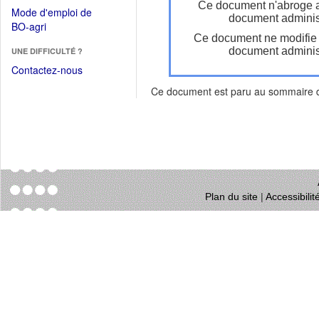
dans
Ce document n'abroge 
dans
Mode d'emploi de
une
document administ
une
(Ouvrir
BO-agri
autre
nouvelle
Ce document ne modifie
dans
fenêtre)
fenêtre)
document administ
UNE DIFFICULTÉ ?
une
nouvelle
Contactez-nous
fenêtre)
Ce document est paru au sommaire
Plan du site
|
Accessibili