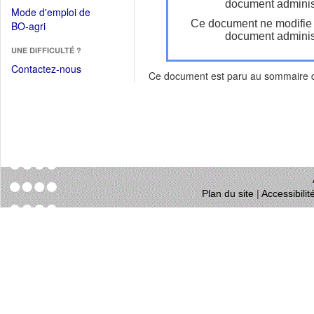
dans
document administ
dans
Mode d'emploi de
une
une
Ce document ne modifie
(Ouvrir
BO-agri
autre
nouvelle
document administ
dans
fenêtre)
fenêtre)
UNE DIFFICULTÉ ?
une
nouvelle
Contactez-nous
Ce document est paru au sommaire
fenêtre)
Plan du site
|
Accessibili