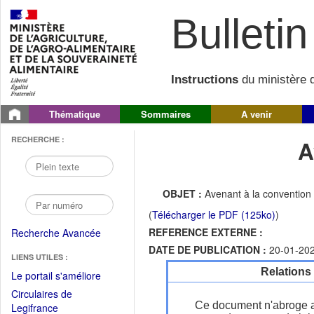
Bulletin 
Instructions
du ministère d
Thématique
Sommaires
A venir
RECHERCHE :
A
OBJET :
Avenant à la conventio
(
Télécharger le PDF (125ko)
)
REFERENCE EXTERNE :
Recherche Avancée
DATE DE PUBLICATION :
20-01-20
LIENS UTILES :
Relations
(Fichier
Le portail s'améliore
PDF
Circulaires de
ouvrir
Ce document n'abroge 
(Ouvrir
Legifrance