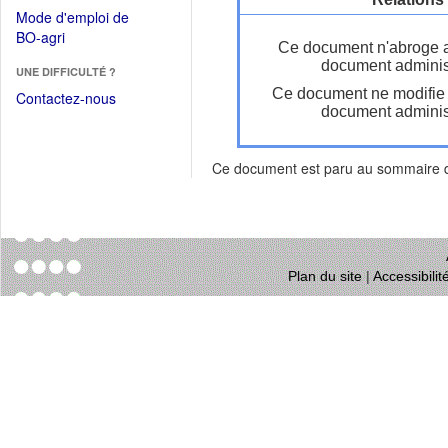
dans
dans
Mode d'emploi de
une
une
(Ouvrir
BO-agri
autre
Ce document n'abroge 
nouvelle
dans
fenêtre)
document administ
fenêtre)
UNE DIFFICULTÉ ?
une
Ce document ne modifie
nouvelle
Contactez-nous
document administ
fenêtre)
Ce document est paru au sommaire
Plan du site
|
Accessibili