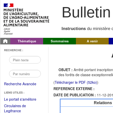
Bulletin 
Instructions
du ministère d
Thématique
Sommaires
A venir
RECHERCHE :
OBJET :
Arrêté portant inscripti
des forêts de classe exceptionnell
(
Télécharger le PDF (52ko)
)
Recherche Avancée
REFERENCE EXTERNE :
LIENS UTILES :
DATE DE PUBLICATION :
11-12-20
(Fichier
Le portail s'améliore
Relations
PDF
Circulaires de
ouvrir
(Ouvrir
Legifrance