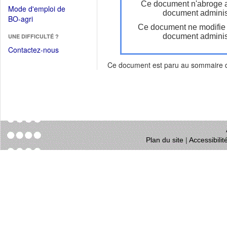
dans
Ce document n'abroge 
dans
Mode d'emploi de
une
document administ
une
(Ouvrir
BO-agri
autre
nouvelle
Ce document ne modifie
dans
fenêtre)
fenêtre)
document administ
UNE DIFFICULTÉ ?
une
nouvelle
Contactez-nous
fenêtre)
Ce document est paru au sommaire
Plan du site
|
Accessibili