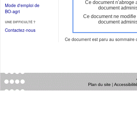
dans
Ce document n'abroge 
dans
Mode d'emploi de
une
document administ
une
(Ouvrir
BO-agri
autre
nouvelle
Ce document ne modifie
dans
fenêtre)
fenêtre)
document administ
UNE DIFFICULTÉ ?
une
nouvelle
Contactez-nous
fenêtre)
Ce document est paru au sommaire
Plan du site
|
Accessibili