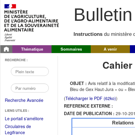
Bulletin 
Instructions
du ministère d
Thématique
Sommaires
A venir
RECHERCHE :
Cahier
OBJET :
Avis relatif à la modific
Bleu de Gex Haut-Jura » ou « Bl
(
Télécharger le PDF (62ko)
)
Recherche Avancée
REFERENCE EXTERNE :
LIENS UTILES :
DATE DE PUBLICATION :
29-10-20
(Fichier
Le portail s'améliore
Relations
PDF
Circulaires de
ouvrir
(Ouvrir
Legifrance