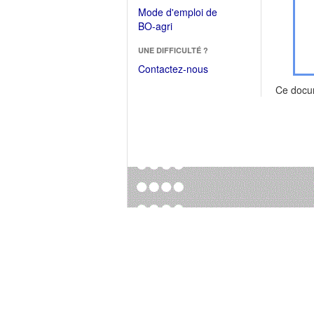
dans
dans
Mode d'emploi de
une
une
(Ouvrir
BO-agri
autre
nouvelle
dans
fenêtre)
fenêtre)
UNE DIFFICULTÉ ?
une
nouvelle
Contactez-nous
fenêtre)
Ce docu