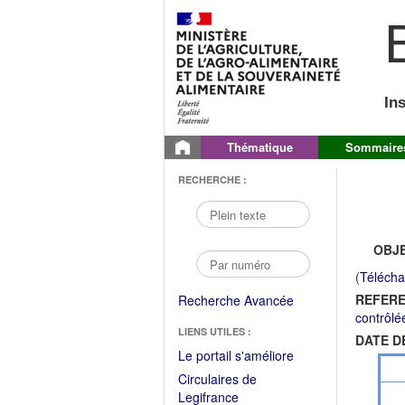
B
In
Thématique
Sommaire
RECHERCHE :
OBJE
(
Télécha
REFERE
Recherche Avancée
contrôlé
LIENS UTILES :
DATE D
(Fichier
Le portail s'améliore
PDF
Circulaires de
ouvrir
(Ouvrir
Legifrance