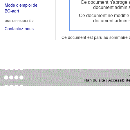
dans
Ce document n'abroge 
dans
Mode d'emploi de
une
document administ
une
(Ouvrir
BO-agri
autre
nouvelle
Ce document ne modifie
dans
fenêtre)
fenêtre)
document administ
UNE DIFFICULTÉ ?
une
nouvelle
Contactez-nous
fenêtre)
Ce document est paru au sommaire
Plan du site
|
Accessibili