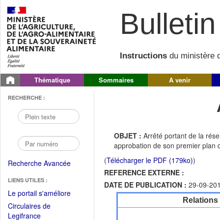
Bulletin 
Instructions
du ministère d
Thématique
Sommaires
A venir
RECHERCHE :
OBJET :
Arrêté portant de la rés
approbation de son premier plan d
(
Télécharger le PDF (179ko)
)
Recherche Avancée
REFERENCE EXTERNE :
LIENS UTILES :
DATE DE PUBLICATION :
29-09-20
(Fichier
Le portail s'améliore
Relations
PDF
Circulaires de
ouvrir
(Ouvrir
Legifrance