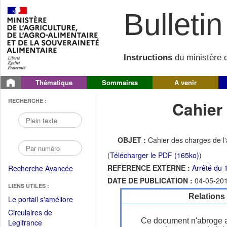
Bulletin 
Instructions
du ministère d
Thématique
Sommaires
A venir
RECHERCHE :
Cahier
OBJET :
Cahier des charges de l
(
Télécharger le PDF (165ko)
)
REFERENCE EXTERNE :
Arrêté du 
Recherche Avancée
DATE DE PUBLICATION :
04-05-20
LIENS UTILES :
Relations
(Fichier
Le portail s'améliore
PDF
Circulaires de
ouvrir
Ce document n'abroge 
(Ouvrir
Legifrance