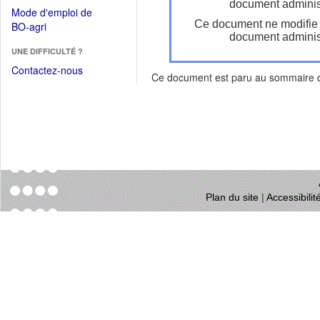
dans
document administ
dans
Mode d'emploi de
une
une
Ce document ne modifie
(Ouvrir
BO-agri
autre
nouvelle
document administ
dans
fenêtre)
fenêtre)
UNE DIFFICULTÉ ?
une
nouvelle
Contactez-nous
Ce document est paru au sommaire
fenêtre)
Plan du site
|
Accessibili