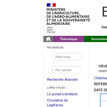
B
In
Thématique
Sommaire
RECHERCHE :
OBJE
relat
(
Télécha
Recherche Avancée
REFERE
LIENS UTILES :
DATE D
(Fichier
Le portail s'améliore
PDF
Circulaires de
ouvrir
(Ouvrir
Legifrance