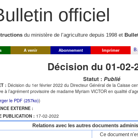
ulletin officiel
structions
du ministère de l’agriculture depuis 1998 et
Bullet
B.
s
A venir
Abonnement
Imprimer
Décision du 01-02-
Statut :
Publié
T :
Décision du 1er février 2022 du Directeur Général de la Caisse cent
ive à l’agrément provisoire de madame Myriam VICTOR en qualité d’age
rger le PDF (257ko)
)
NCE EXTERNE :
E PUBLICATION :
17-02-2022
Relations avec les autres documents administ
Ce document n'es