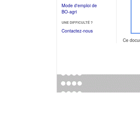
dans
dans
Mode d'emploi de
une
une
(Ouvrir
BO-agri
autre
nouvelle
dans
fenêtre)
fenêtre)
UNE DIFFICULTÉ ?
une
nouvelle
Contactez-nous
fenêtre)
Ce docu