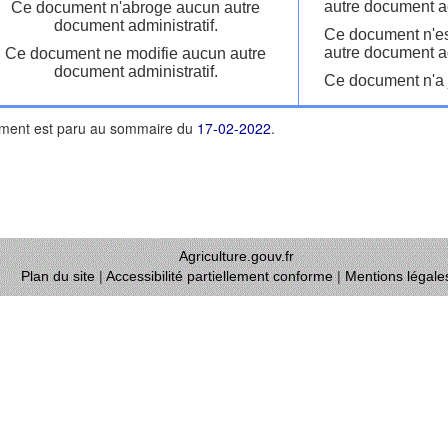
autre document ad
Ce document n'abroge aucun autre
document administratif.
Ce document n'es
autre document ad
Ce document ne modifie aucun autre
document administratif.
Ce document n'a j
ment est paru au sommaire du
17-02-2022
.
Agriculture.gouv.fr
Plan du site
|
Accessibilité partiellement conforme
|
Mentions légale