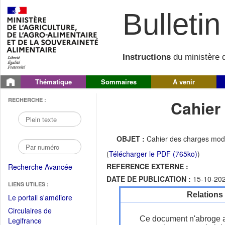
Bulletin 
Instructions
du ministère d
Thématique
Sommaires
A venir
RECHERCHE :
Cahier
OBJET :
Cahier des charges modi
(
Télécharger le PDF (765ko)
)
REFERENCE EXTERNE :
Recherche Avancée
DATE DE PUBLICATION :
15-10-20
LIENS UTILES :
Relations
(Fichier
Le portail s'améliore
PDF
Circulaires de
ouvrir
Ce document n'abroge 
(Ouvrir
Legifrance