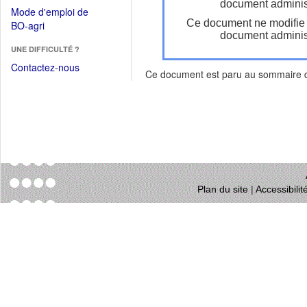
dans
document administ
dans
Mode d'emploi de
une
une
Ce document ne modifie
(Ouvrir
BO-agri
autre
nouvelle
document administ
dans
fenêtre)
fenêtre)
UNE DIFFICULTÉ ?
une
nouvelle
Contactez-nous
Ce document est paru au sommaire
fenêtre)
Plan du site
|
Accessibili