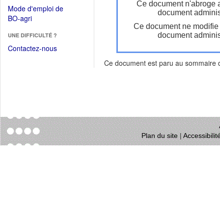
dans
Ce document n'abroge 
dans
Mode d'emploi de
une
document administ
une
(Ouvrir
BO-agri
autre
nouvelle
Ce document ne modifie
dans
fenêtre)
fenêtre)
document administ
UNE DIFFICULTÉ ?
une
nouvelle
Contactez-nous
fenêtre)
Ce document est paru au sommaire
Plan du site
|
Accessibili