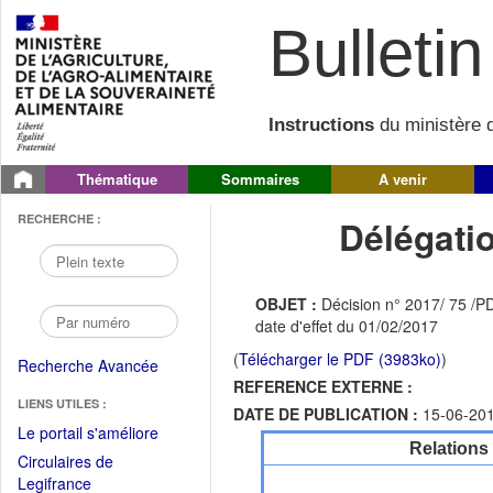
Bulletin 
Instructions
du ministère d
Thématique
Sommaires
A venir
RECHERCHE :
Délégati
OBJET :
Décision n° 2017/ 75 /P
date d'effet du 01/02/2017
(
Télécharger le PDF (3983ko)
)
Recherche Avancée
REFERENCE EXTERNE :
LIENS UTILES :
DATE DE PUBLICATION :
15-06-20
(Fichier
Le portail s'améliore
Relations
PDF
Circulaires de
ouvrir
(Ouvrir
Legifrance