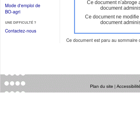
dans
Ce document n'abroge 
dans
Mode d'emploi de
une
document administ
une
(Ouvrir
BO-agri
autre
nouvelle
Ce document ne modifie
dans
fenêtre)
fenêtre)
document administ
UNE DIFFICULTÉ ?
une
nouvelle
Contactez-nous
fenêtre)
Ce document est paru au sommaire
Plan du site
|
Accessibili