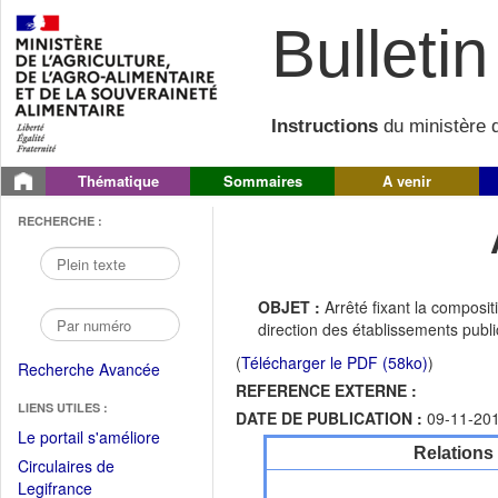
Bulletin 
Instructions
du ministère d
Thématique
Sommaires
A venir
RECHERCHE :
OBJET :
Arrêté fixant la composi
direction des établissements publ
(
Télécharger le PDF (58ko)
)
Recherche Avancée
REFERENCE EXTERNE :
LIENS UTILES :
DATE DE PUBLICATION :
09-11-20
(Fichier
Le portail s'améliore
Relations
PDF
Circulaires de
ouvrir
(Ouvrir
Legifrance