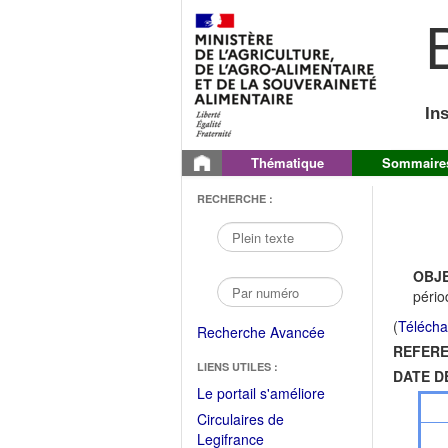
B
In
Thématique
Sommaire
RECHERCHE :
OBJE
pério
(
Télécha
Recherche Avancée
REFERE
LIENS UTILES :
DATE D
(Fichier
Le portail s'améliore
PDF
Circulaires de
ouvrir
(Ouvrir
Legifrance