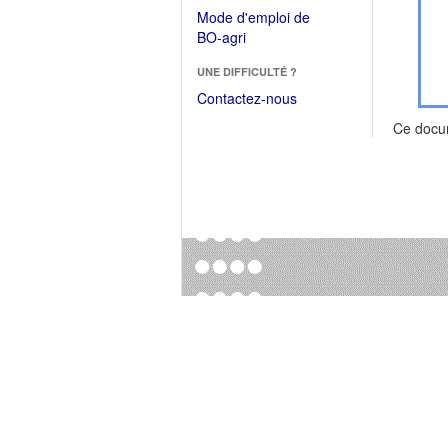
dans
dans
Mode d'emploi de
une
une
(Ouvrir
BO-agri
autre
nouvelle
dans
fenêtre)
fenêtre)
UNE DIFFICULTÉ ?
une
nouvelle
Contactez-nous
fenêtre)
Ce docu