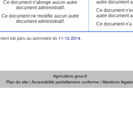
autre document ad
Ce document n'abroge aucun autre
document administratif.
Ce document n'es
autre document ad
Ce document ne modifie aucun autre
document administratif.
Ce document n'a j
ment est paru au sommaire du
11-12-2014
.
Agriculture.gouv.fr
Plan du site
|
Accessibilité partiellement conforme
|
Mentions légale