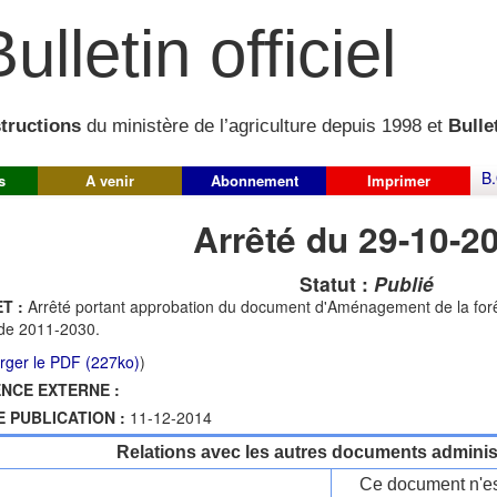
ulletin officiel
structions
du ministère de l’agriculture depuis 1998 et
Bullet
B.
s
A venir
Abonnement
Imprimer
Arrêté du 29-10-2
Statut :
Publié
T :
Arrêté portant approbation du document d'Aménagement de la fo
de 2011-2030.
rger le PDF (227ko)
)
NCE EXTERNE :
E PUBLICATION :
11-12-2014
Relations avec les autres documents administ
Ce document n'es