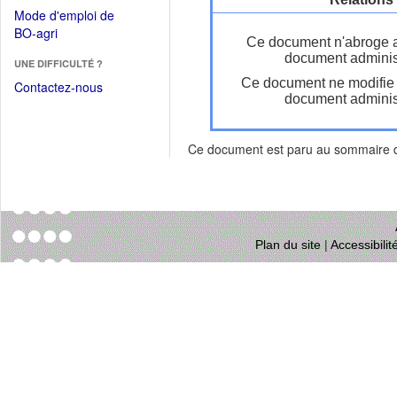
dans
dans
Mode d'emploi de
une
une
(Ouvrir
BO-agri
autre
Ce document n'abroge 
nouvelle
dans
fenêtre)
document administ
fenêtre)
UNE DIFFICULTÉ ?
une
Ce document ne modifie
nouvelle
Contactez-nous
document administ
fenêtre)
Ce document est paru au sommaire
Plan du site
|
Accessibili