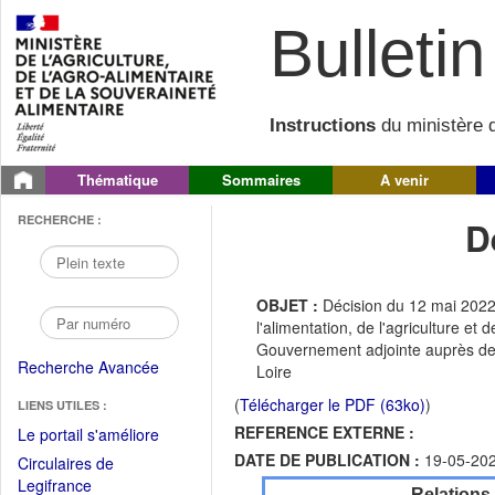
Bulletin 
Instructions
du ministère d
Thématique
Sommaires
A venir
RECHERCHE :
D
OBJET :
Décision du 12 mai 2022
l'alimentation, de l'agriculture et
Gouvernement adjointe auprès de 
Recherche Avancée
Loire
(
Télécharger le PDF (63ko)
)
LIENS UTILES :
REFERENCE EXTERNE :
(Fichier
Le portail s'améliore
PDF
DATE DE PUBLICATION :
19-05-20
Circulaires de
ouvrir
(Ouvrir
Legifrance
Relations