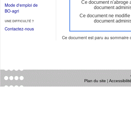
dans
Ce document n'abroge 
dans
Mode d'emploi de
une
document administ
une
(Ouvrir
BO-agri
autre
nouvelle
Ce document ne modifie
dans
fenêtre)
fenêtre)
document administ
UNE DIFFICULTÉ ?
une
nouvelle
Contactez-nous
fenêtre)
Ce document est paru au sommaire
Plan du site
|
Accessibili