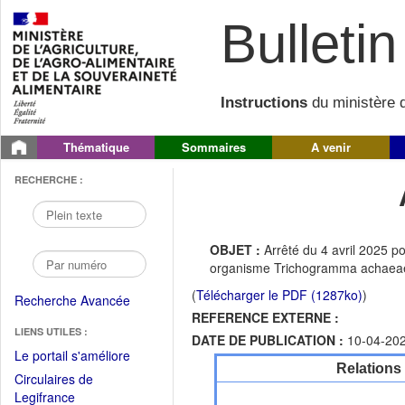
Bulletin 
Instructions
du ministère d
Thématique
Sommaires
A venir
RECHERCHE :
OBJET :
Arrêté du 4 avril 2025 po
organisme Trichogramma achaea
(
Télécharger le PDF (1287ko)
)
Recherche Avancée
REFERENCE EXTERNE :
LIENS UTILES :
DATE DE PUBLICATION :
10-04-20
(Fichier
Le portail s'améliore
Relations
PDF
Circulaires de
ouvrir
(Ouvrir
Legifrance