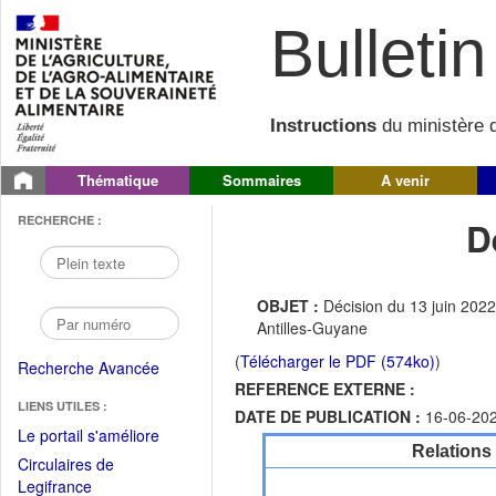
Bulletin 
Instructions
du ministère d
Thématique
Sommaires
A venir
RECHERCHE :
D
OBJET :
Décision du 13 juin 2022
Antilles-Guyane
(
Télécharger le PDF (574ko)
)
Recherche Avancée
REFERENCE EXTERNE :
LIENS UTILES :
DATE DE PUBLICATION :
16-06-20
(Fichier
Le portail s'améliore
Relations
PDF
Circulaires de
ouvrir
(Ouvrir
Legifrance