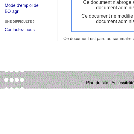
dans
Ce document n'abroge 
dans
Mode d'emploi de
une
document administ
une
(Ouvrir
BO-agri
autre
nouvelle
Ce document ne modifie
dans
fenêtre)
fenêtre)
document administ
UNE DIFFICULTÉ ?
une
nouvelle
Contactez-nous
fenêtre)
Ce document est paru au sommaire
Plan du site
|
Accessibili