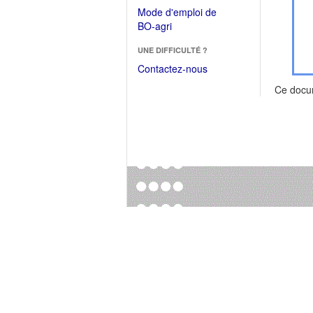
dans
dans
Mode d'emploi de
une
une
(Ouvrir
BO-agri
autre
nouvelle
dans
fenêtre)
fenêtre)
UNE DIFFICULTÉ ?
une
nouvelle
Contactez-nous
fenêtre)
Ce docu