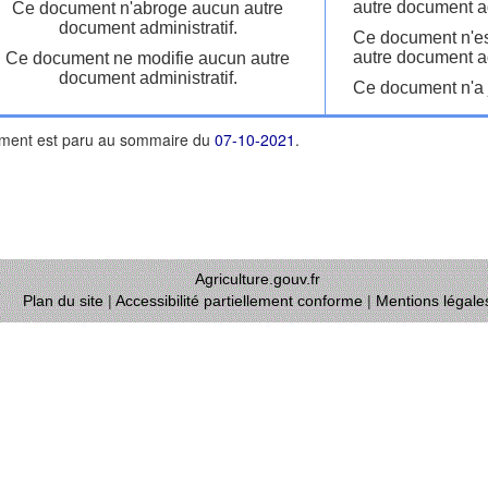
autre document ad
Ce document n'abroge aucun autre
document administratif.
Ce document n'es
autre document ad
Ce document ne modifie aucun autre
document administratif.
Ce document n'a j
ment est paru au sommaire du
07-10-2021
.
Agriculture.gouv.fr
Plan du site
|
Accessibilité partiellement conforme
|
Mentions légale