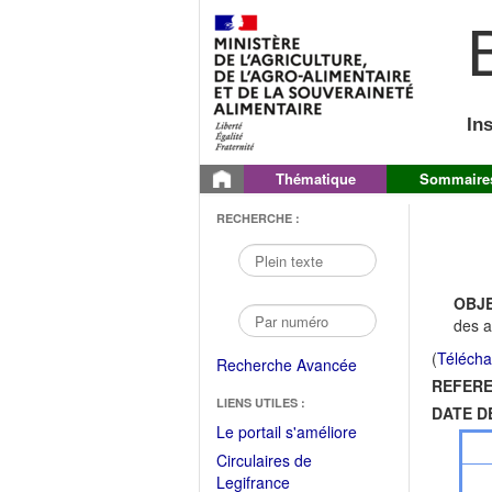
B
In
Thématique
Sommaire
RECHERCHE :
OBJE
des a
(
Télécha
Recherche Avancée
REFERE
LIENS UTILES :
DATE D
(Fichier
Le portail s'améliore
PDF
Circulaires de
ouvrir
(Ouvrir
Legifrance