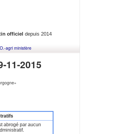
in officiel
depuis 2014
O.-agri ministère
9-11-2015
ourgogne»
ratifs
t abrogé par aucun
ministratif.