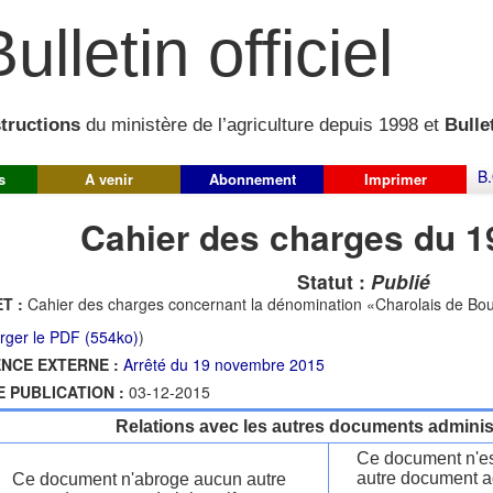
ulletin officiel
structions
du ministère de l’agriculture depuis 1998 et
Bullet
B.
s
A venir
Abonnement
Imprimer
Cahier des charges du 1
Statut :
Publié
T :
Cahier des charges concernant la dénomination «Charolais de B
rger le PDF (554ko)
)
NCE EXTERNE :
Arrêté du 19 novembre 2015
E PUBLICATION :
03-12-2015
Relations avec les autres documents administ
Ce document n'es
autre document ad
Ce document n'abroge aucun autre