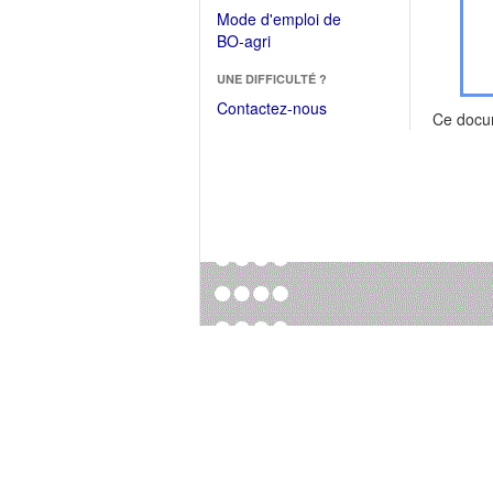
dans
dans
Mode d'emploi de
une
une
(Ouvrir
BO-agri
autre
nouvelle
dans
fenêtre)
fenêtre)
UNE DIFFICULTÉ ?
une
nouvelle
Contactez-nous
Ce docu
fenêtre)