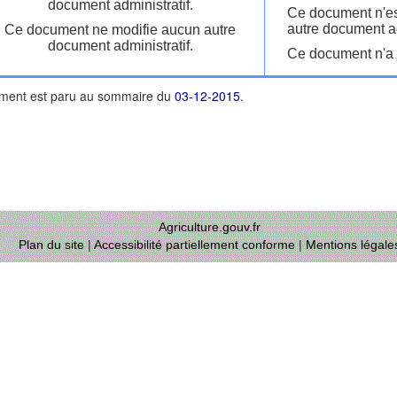
document administratif.
Ce document n'es
autre document ad
Ce document ne modifie aucun autre
document administratif.
Ce document n'a j
ment est paru au sommaire du
03-12-2015
.
Agriculture.gouv.fr
Plan du site
|
Accessibilité partiellement conforme
|
Mentions légale