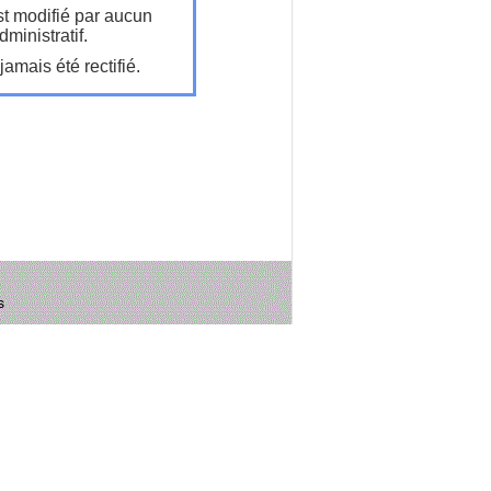
t modifié par aucun
ministratif.
amais été rectifié.
s