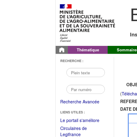
B
In
Thématique
Sommaire
RECHERCHE :
OBJE
(
Télécha
REFERE
Recherche Avancée
DATE D
LIENS UTILES :
(Fichier
Le portail s'améliore
PDF
Circulaires de
ouvrir
(Ouvrir
Legifrance