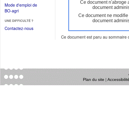
dans
Ce document n'abroge 
dans
Mode d'emploi de
une
document administ
une
(Ouvrir
BO-agri
autre
nouvelle
Ce document ne modifie
dans
fenêtre)
fenêtre)
document administ
UNE DIFFICULTÉ ?
une
nouvelle
Contactez-nous
fenêtre)
Ce document est paru au sommaire
Plan du site
|
Accessibili