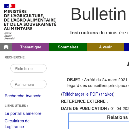
Bulletin 
Instructions
du ministère d
Thématique
Sommaires
A venir
RECHERCHE :
OBJET :
Arrêté du 24 mars 2021 
l’égard des conseillers principau
(
Télécharger le PDF (112ko)
)
Recherche Avancée
REFERENCE EXTERNE :
LIENS UTILES :
DATE DE PUBLICATION :
01-04-20
(Fichier
Le portail s'améliore
Relations
PDF
Circulaires de
ouvrir
(Ouvrir
Legifrance