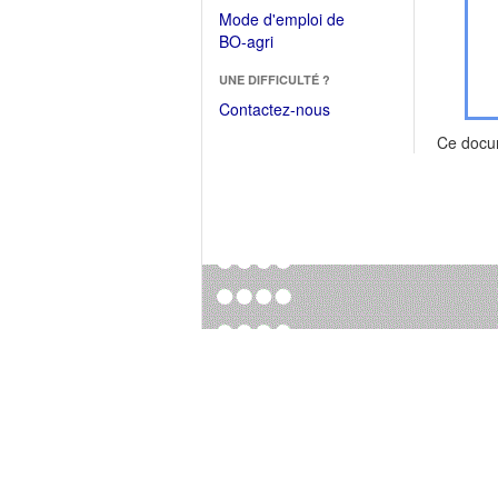
dans
dans
Mode d'emploi de
une
une
(Ouvrir
BO-agri
autre
nouvelle
dans
fenêtre)
fenêtre)
UNE DIFFICULTÉ ?
une
nouvelle
Contactez-nous
fenêtre)
Ce docu