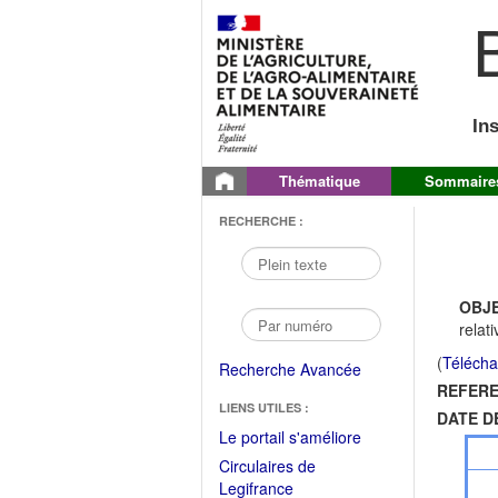
B
In
Thématique
Sommaire
RECHERCHE :
OBJE
relat
(
Télécha
Recherche Avancée
REFERE
LIENS UTILES :
DATE D
(Fichier
Le portail s'améliore
PDF
Circulaires de
ouvrir
(Ouvrir
Legifrance